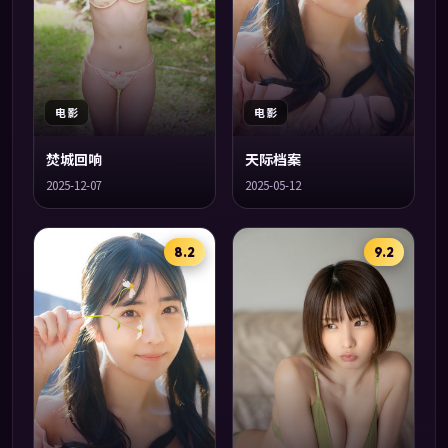
电影
电影
焚城回响
天际档案
2025-12-07
2025-05-12
8.2
9.2