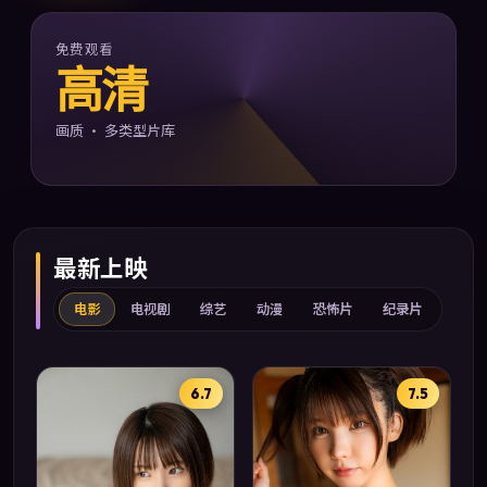
免费观看
高清
画质 · 多类型片库
最新上映
电影
电视剧
综艺
动漫
恐怖片
纪录片
6.7
7.5